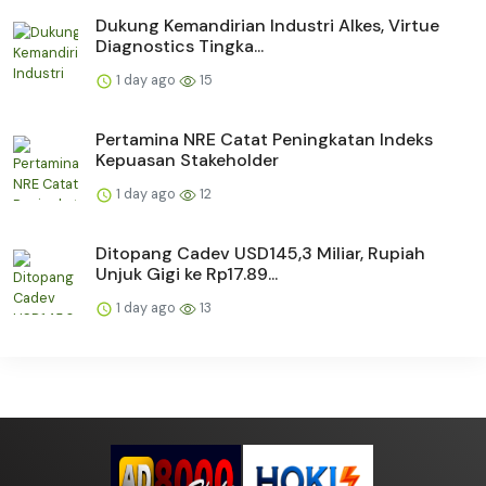
Dukung Kemandirian Industri Alkes, Virtue
Diagnostics Tingka...
1 day ago
15
Pertamina NRE Catat Peningkatan Indeks
Kepuasan Stakeholder
1 day ago
12
Ditopang Cadev USD145,3 Miliar, Rupiah
Unjuk Gigi ke Rp17.89...
1 day ago
13