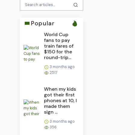
Popular
World Cup
fans to pay
train fares of
$150 for the
round-trip...
3 months ago
2517
When my kids
got their first
phones at 10, I
made them
sign ...
3 months ago
356