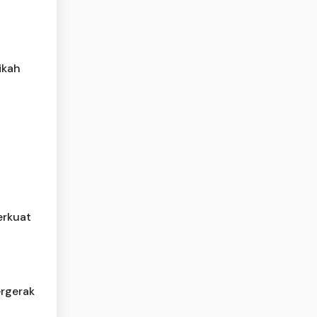
ikah
erkuat
ergerak