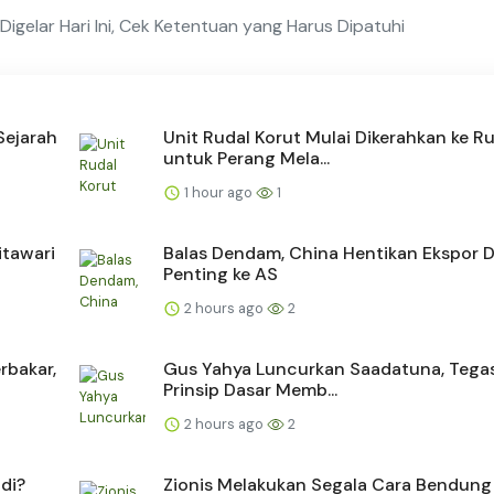
gelar Hari Ini, Cek Ketentuan yang Harus Dipatuhi
Sejarah
Unit Rudal Korut Mulai Dikerahkan ke Ru
untuk Perang Mela...
1 hour ago
1
itawari
Balas Dendam, China Hentikan Ekspor 
Penting ke AS
2 hours ago
2
rbakar,
Gus Yahya Luncurkan Saadatuna, Tega
Prinsip Dasar Memb...
2 hours ago
2
di?
Zionis Melakukan Segala Cara Bendung