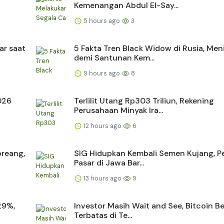
Kemenangan Abdul El-Say...
5 hours ago
3
ar saat
5 Fakta Tren Black Widow di Rusia, Men
demi Santunan Kem...
9 hours ago
8
2026
Terlilit Utang Rp303 Triliun, Rekening
Perusahaan Minyak Ira...
12 hours ago
6
reang,
SIG Hidupkan Kembali Semen Kujang, P
Pasar di Jawa Bar...
13 hours ago
9
29%,
Investor Masih Wait and See, Bitcoin B
Terbatas di Te...