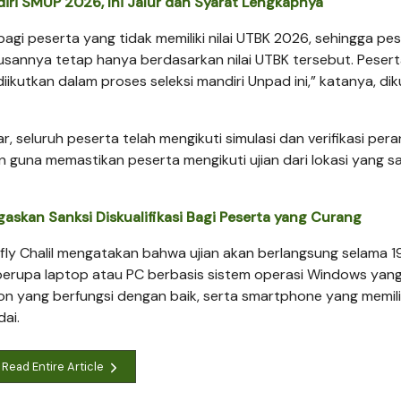
iri SMUP 2026, Ini Jalur dan Syarat Lengkapnya
bagi peserta yang tidak memiliki nilai UTBK 2026, sehingga pe
ulusannya tetap hanya berdasarkan nilai UTBK tersebut. Peser
iikutkan dalam proses seleksi mandiri Unpad ini,” katanya, dik
, seluruh peserta telah mengikuti simulasi dan verifikasi per
n guna memastikan peserta mengikuti ujian dari lokasi yang 
skan Sanksi Diskualifikasi Bagi Peserta yang Curang
fly Chalil mengatakan bahwa ujian akan berlangsung selama 1
berupa laptop atau PC berbasis sistem operasi Windows yang
on yang berfungsi dengan baik, serta smartphone yang memili
ai.
Read Entire Article