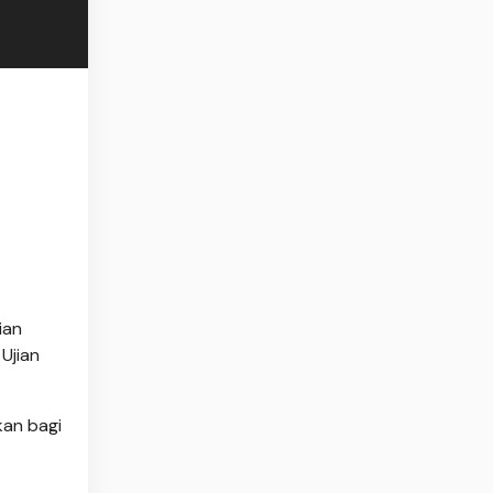
ian
Ujian
kan bagi