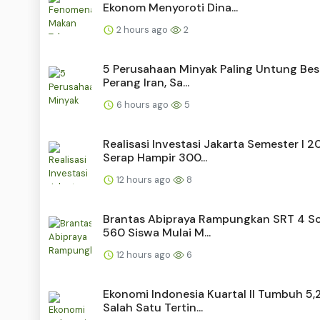
Ekonom Menyoroti Dina...
2 hours ago
2
5 Perusahaan Minyak Paling Untung Bes
Perang Iran, Sa...
6 hours ago
5
Realisasi Investasi Jakarta Semester I 
Serap Hampir 300...
12 hours ago
8
Brantas Abipraya Rampungkan SRT 4 So
560 Siswa Mulai M...
12 hours ago
6
Ekonomi Indonesia Kuartal II Tumbuh 5,
Salah Satu Tertin...