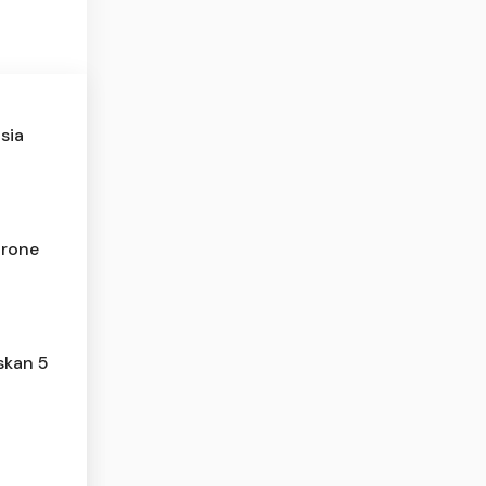
sia
Drone
skan 5