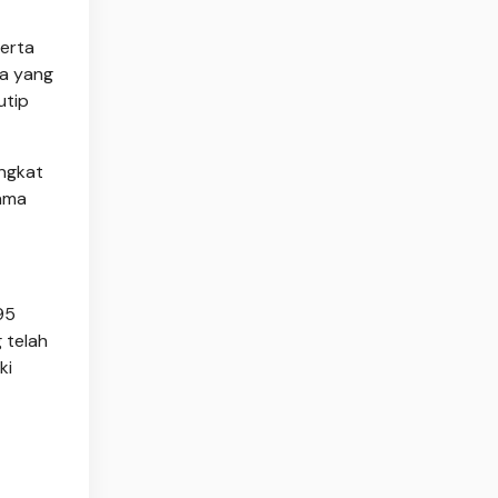
serta
ta yang
utip
angkat
sama
95
 telah
ki