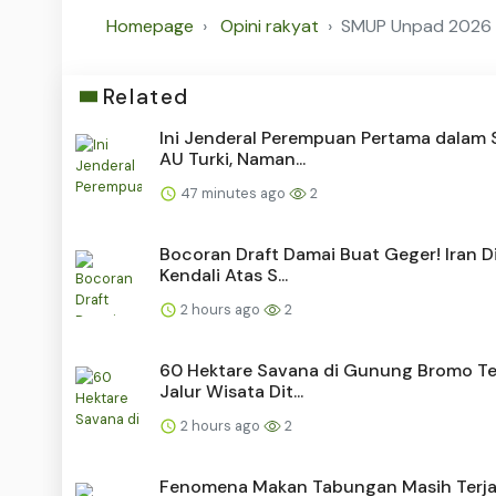
Homepage
Opini rakyat
SMUP Unpad 2026 Di
Related
Ini Jenderal Perempuan Pertama dalam 
AU Turki, Naman...
47 minutes ago
2
Bocoran Draft Damai Buat Geger! Iran D
Kendali Atas S...
2 hours ago
2
60 Hektare Savana di Gunung Bromo Te
Jalur Wisata Dit...
2 hours ago
2
Fenomena Makan Tabungan Masih Terja