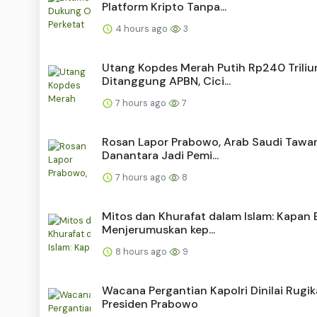
Platform Kripto Tanpa...
4 hours ago
3
Utang Kopdes Merah Putih Rp240 Triliu
Ditanggung APBN, Cici...
7 hours ago
7
Rosan Lapor Prabowo, Arab Saudi Tawa
Danantara Jadi Pemi...
7 hours ago
8
Mitos dan Khurafat dalam Islam: Kapan 
Menjerumuskan kep...
8 hours ago
9
Wacana Pergantian Kapolri Dinilai Rugi
Presiden Prabowo