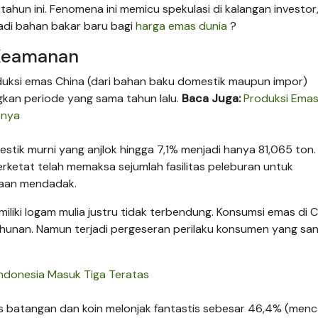
hun ini. Fenomena ini memicu spekulasi di kalangan investor
di bahan bakar baru bagi
harga emas dunia
?
 Keamanan
duksi emas China (dari bahan baku domestik maupun impor)
gkan periode yang sama tahun lalu.
Baca Juga:
Produksi Emas
bnya
estik murni yang anjlok hingga 7,1% menjadi hanya 81,065 ton
ketat telah memaksa sejumlah fasilitas peleburan untuk
raan mendadak.
iliki logam mulia justru tidak terbendung. Konsumsi emas di 
ahunan. Namun terjadi pergeseran perilaku konsumen yang sa
ndonesia Masuk Tiga Teratas
as batangan dan koin melonjak fantastis sebesar 46,4% (menc