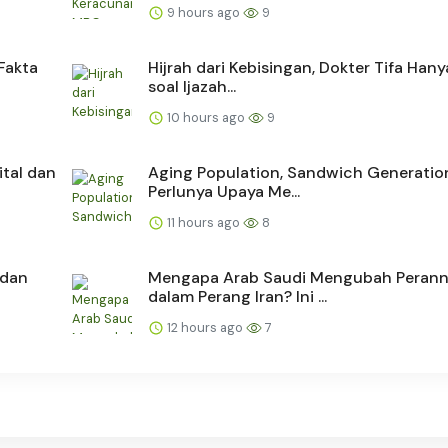
9 hours ago
9
Fakta
Hijrah dari Kebisingan, Dokter Tifa Hany
soal Ijazah...
10 hours ago
9
ital dan
Aging Population, Sandwich Generatio
Perlunya Upaya Me...
11 hours ago
8
 dan
Mengapa Arab Saudi Mengubah Peran
dalam Perang Iran? Ini ...
12 hours ago
7