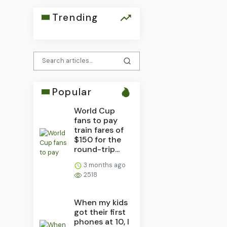
Trending
Popular
World Cup
fans to pay
train fares of
$150 for the
round-trip...
3 months ago
2518
When my kids
got their first
phones at 10, I