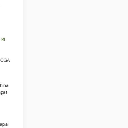
,
 RI
. CGA
China
ngat
apai