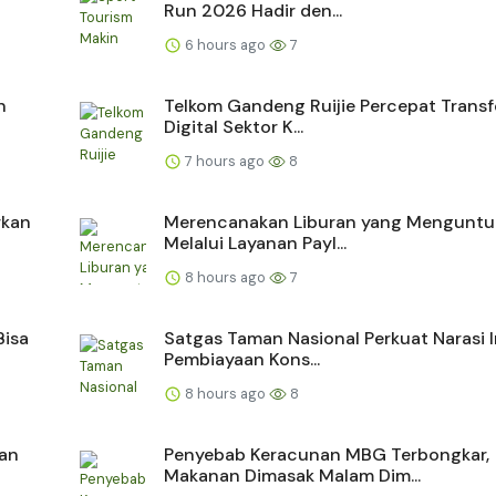
Run 2026 Hadir den...
6 hours ago
7
n
Telkom Gandeng Ruijie Percepat Trans
Digital Sektor K...
7 hours ago
8
rkan
Merencanakan Liburan yang Mengunt
Melalui Layanan Payl...
8 hours ago
7
Bisa
Satgas Taman Nasional Perkuat Narasi 
Pembiayaan Kons...
8 hours ago
8
kan
Penyebab Keracunan MBG Terbongkar,
Makanan Dimasak Malam Dim...