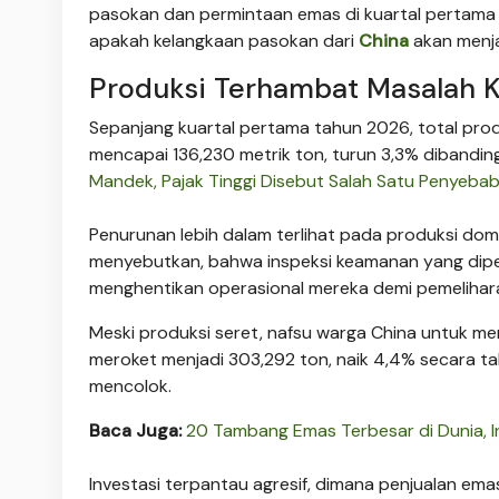
pasokan dan permintaan emas di kuartal pertama ta
apakah kelangkaan pasokan dari
China
akan menja
Produksi Terhambat Masalah
Sepanjang kuartal pertama tahun 2026, total pro
mencapai 136,230 metrik ton, turun 3,3% dibandin
Mandek, Pajak Tinggi Disebut Salah Satu Penyeba
Penurunan lebih dalam terlihat pada produksi dom
menyebutkan, bahwa inspeksi keamanan yang diper
menghentikan operasional mereka demi pemeliha
Meski produksi seret, nafsu warga China untuk mem
meroket menjadi 303,292 ton, naik 4,4% secara t
mencolok.
Baca Juga:
20 Tambang Emas Terbesar di Dunia, I
Investasi terpantau agresif, dimana penjualan em