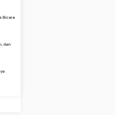
a Bicara
n, dan
nya