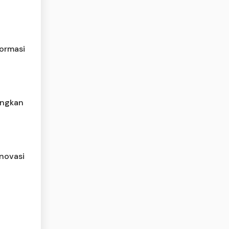
formasi
ungkan
Inovasi