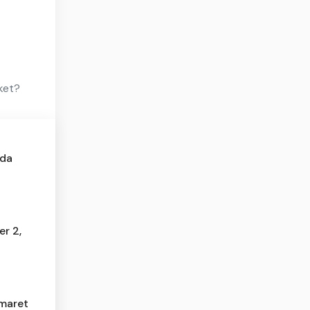
ket?
Ada
er 2,
maret