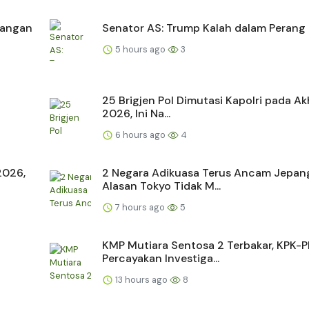
dangan
Senator AS: Trump Kalah dalam Perang 
5 hours ago
3
25 Brigjen Pol Dimutasi Kapolri pada Akh
2026, Ini Na...
6 hours ago
4
2026,
2 Negara Adikuasa Terus Ancam Jepang
Alasan Tokyo Tidak M...
7 hours ago
5
KMP Mutiara Sentosa 2 Terbakar, KPK-P
Percayakan Investiga...
13 hours ago
8