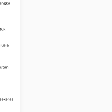
jangka
tuk
 usia
hutan
 sekeras