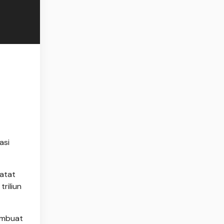
asi
atat
riliun
membuat