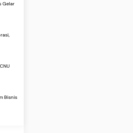
s Gelar
rasi,
 PCNU
m Bisnis