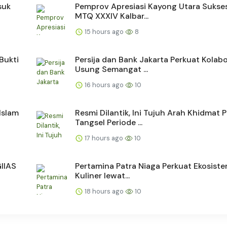
suk
Pemprov Apresiasi Kayong Utara Sukse
MTQ XXXIV Kalbar...
15 hours ago
8
Bukti
Persija dan Bank Jakarta Perkuat Kolabo
Usung Semangat ...
16 hours ago
10
Islam
Resmi Dilantik, Ini Tujuh Arah Khidmat
Tangsel Periode ...
17 hours ago
10
GIIAS
Pertamina Patra Niaga Perkuat Ekosiste
Kuliner lewat...
18 hours ago
10