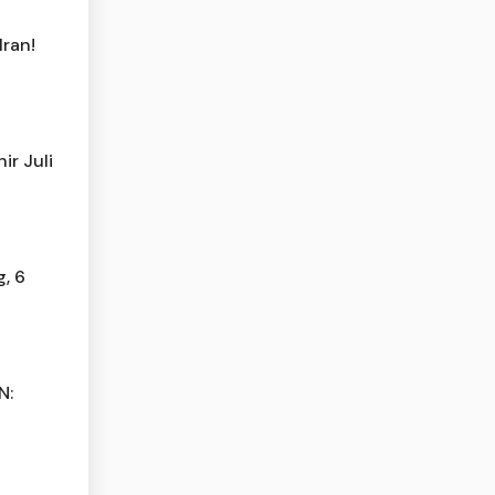
Iran!
ir Juli
, 6
N: