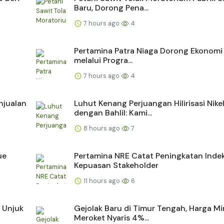
Baru, Dorong Pena...
7 hours ago
4
Pertamina Patra Niaga Dorong Ekonomi 
melalui Progra...
7 hours ago
4
njualan
Luhut Kenang Perjuangan Hilirisasi Nike
dengan Bahlil: Kami...
8 hours ago
7
ue
Pertamina NRE Catat Peningkatan Inde
Kepuasan Stakeholder
11 hours ago
6
 Unjuk
Gejolak Baru di Timur Tengah, Harga M
Meroket Nyaris 4%...