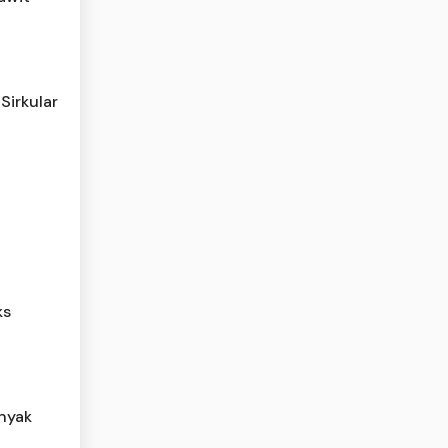
Sirkular
l
ks
inyak