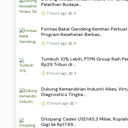
Pelatihan Budaya...
7 hours ago
4
Formas Bakal Gandeng Kemhan Perkuat
Program Kesehatan Berbas...
7 hours ago
4
Tumbuh 10% Lebih, PTPN Group Raih Pe
Rp29 Triliun di ...
8 hours ago
4
Dukung Kemandirian Industri Alkes, Virt
Diagnostics Tingka...
10 hours ago
7
Ditopang Cadev USD145,3 Miliar, Rupiah
Gigi ke Rp17.89...