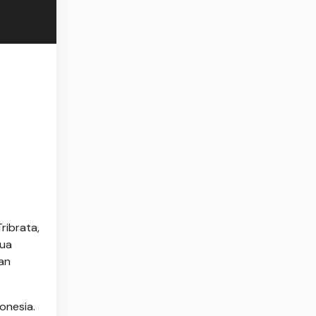
ribrata,
tua
an
onesia.