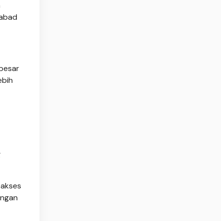
a
 abad
 besar
ebih
g
 akses
ingan