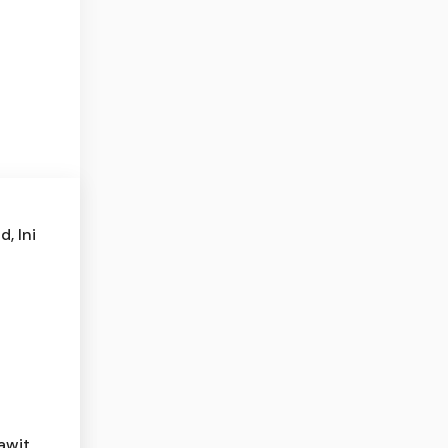
, Ini
awit