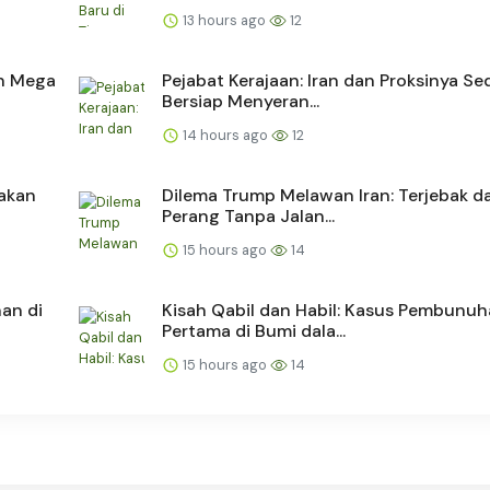
13 hours ago
12
an Mega
Pejabat Kerajaan: Iran dan Proksinya S
Bersiap Menyeran...
14 hours ago
12
nakan
Dilema Trump Melawan Iran: Terjebak d
Perang Tanpa Jalan...
15 hours ago
14
an di
Kisah Qabil dan Habil: Kasus Pembunu
Pertama di Bumi dala...
15 hours ago
14