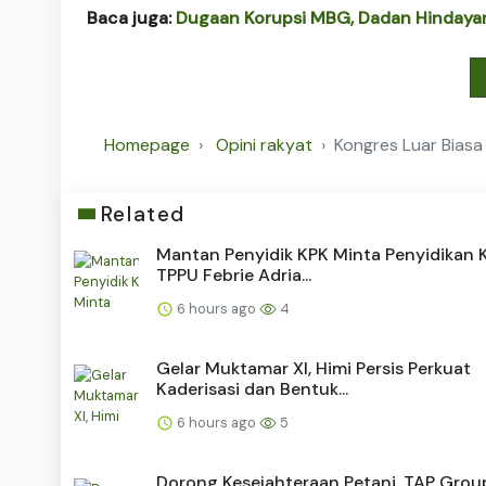
Baca juga:
Dugaan Korupsi MBG, Dadan Hindayana
Homepage
Opini rakyat
Kongres Luar Biasa
Related
Mantan Penyidik KPK Minta Penyidikan 
TPPU Febrie Adria...
6 hours ago
4
Gelar Muktamar XI, Himi Persis Perkuat
Kaderisasi dan Bentuk...
6 hours ago
5
Dorong Kesejahteraan Petani, TAP Group