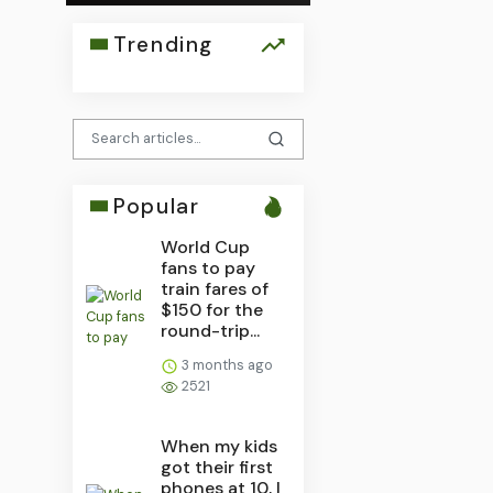
Trending
Popular
World Cup
fans to pay
train fares of
$150 for the
round-trip...
3 months ago
2521
When my kids
got their first
phones at 10, I