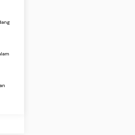
edang
alam
han