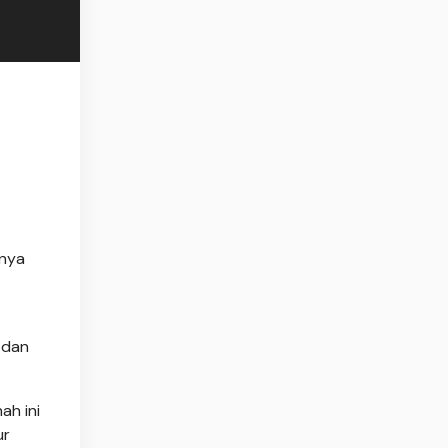
nnya
 dan
ah ini
ur