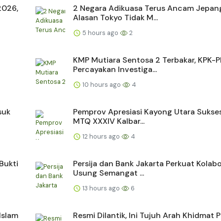
2026,
2 Negara Adikuasa Terus Ancam Jepang
Alasan Tokyo Tidak M...
5 hours ago
2
KMP Mutiara Sentosa 2 Terbakar, KPK-P
Percayakan Investiga...
10 hours ago
4
suk
Pemprov Apresiasi Kayong Utara Sukse
MTQ XXXIV Kalbar...
12 hours ago
4
Bukti
Persija dan Bank Jakarta Perkuat Kolabo
Usung Semangat ...
13 hours ago
6
Islam
Resmi Dilantik, Ini Tujuh Arah Khidmat