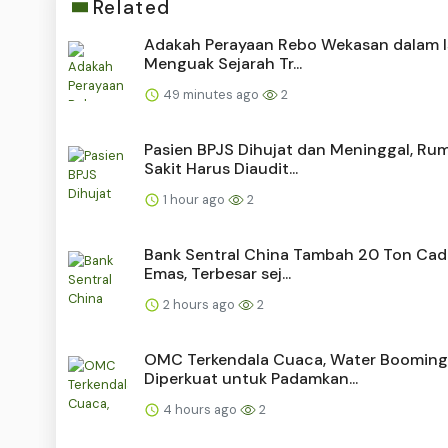
Related
Adakah Perayaan Rebo Wekasan dalam I
Menguak Sejarah Tr...
49 minutes ago
2
Pasien BPJS Dihujat dan Meninggal, Ru
Sakit Harus Diaudit...
1 hour ago
2
Bank Sentral China Tambah 20 Ton Ca
Emas, Terbesar sej...
2 hours ago
2
OMC Terkendala Cuaca, Water Booming
Diperkuat untuk Padamkan...
4 hours ago
2