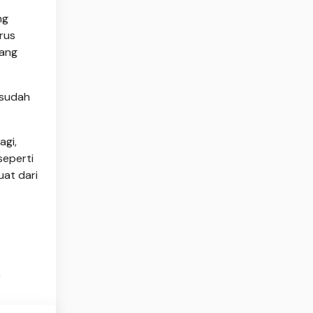
ng
rus
yang
 sudah
agi,
seperti
uat dari
h