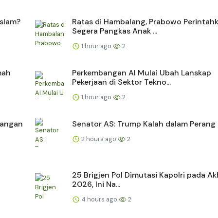
slam?
Ratas di Hambalang, Prabowo Perintah
Segera Pangkas Anak ...
1 hour ago
2
mah
Perkembangan AI Mulai Ubah Lanskap
Pekerjaan di Sektor Tekno...
1 hour ago
2
dangan
Senator AS: Trump Kalah dalam Perang 
2 hours ago
2
25 Brigjen Pol Dimutasi Kapolri pada Akh
2026, Ini Na...
4 hours ago
2