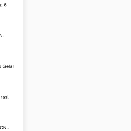
, 6
N:
s Gelar
rasi,
 PCNU