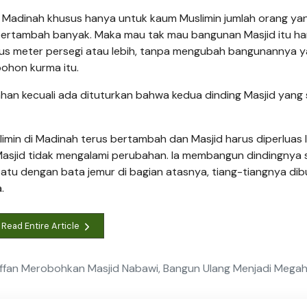
Madinah khusus hanya untuk kaum Muslimin jumlah orang ya
 bertambah banyak. Maka mau tak mau bangunan Masjid itu ha
tus meter persegi atau lebih, tanpa mengubah bangunannya 
ohon kurma itu.
han kecuali ada dituturkan bahwa kedua dinding Masjid yang
min di Madinah terus bertambah dan Masjid harus diperluas l
sjid tidak mengalami perubahan. Ia membangun dindingnya 
atu dengan bata jemur di bagian atasnya, tiang-tiangnya dib
.
Read Entire Article
Affan Merobohkan Masjid Nabawi, Bangun Ulang Menjadi Mega