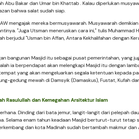
fah Abu Bakar dan Umar bin Khattab . Kalau diperlukan musya
azan bahwa salat sudah siap.
 SAW mengajak mereka bermusyawarah. Musyawarah demikian i
ntinya. "Juga Utsman meneruskan cara ini," tulis Muhammad H
h berjudul "Usman bin Affan, Antara Kekhalifahan dengan Ker
gan bangunan Masjid itu sebagai pusat pemerintahan, yang ju
Malah ia berpendapat akan melengkapi Masjid itu dengan lam
tempat yang akan mengeluarkan segala ketentuan kepada pa
dung-gedung mewah di Damsyik (Damaskus), Fustat, Kufah da
ah Rasulullah dan Kemegahan Arsitektur Islam
ana. Dinding dari bata jemur, langit-langit dari pelepah da
a. Selama enam tahun keadaan Masjid berturut-turut tetap s
 berkembang dan kota Madinah sudah bertambah makmur dan 