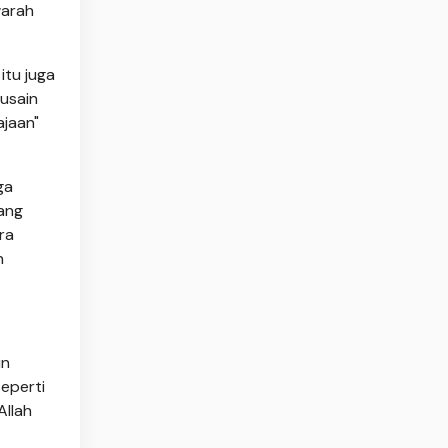
warah
tu juga
usain
ajaan"
ga
bang
ra
n
un
eperti
Allah