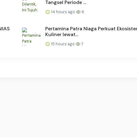
Tangsel Periode ...
14 hours ago
6
GIIAS
Pertamina Patra Niaga Perkuat Ekosiste
Kuliner lewat...
15 hours ago
7