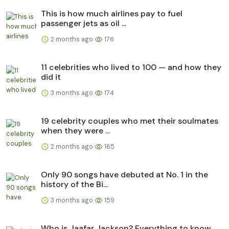
This is how much airlines pay to fuel
passenger jets as oil ...
2 months ago
176
11 celebrities who lived to 100 — and how they
did it
3 months ago
174
19 celebrity couples who met their soulmates
when they were ...
2 months ago
165
Only 90 songs have debuted at No. 1 in the
history of the Bi...
3 months ago
159
Who is Jaafar Jackson? Everything to know