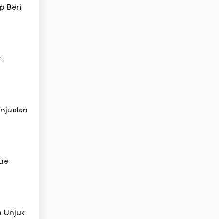
p Beri
t
njualan
tue
h Unjuk