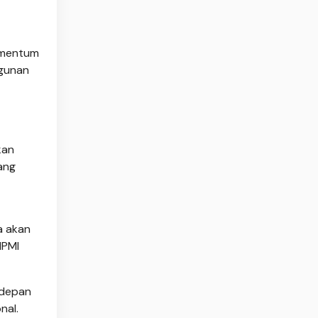
omentum
ngunan
kan
ang
a akan
IPMI
 depan
nal.