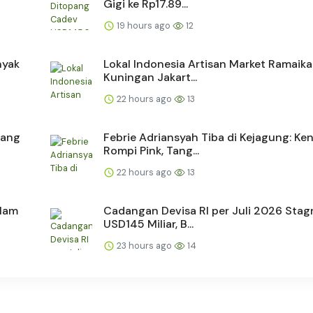
Gigi ke Rp17.89...
19 hours ago
12
nyak
Lokal Indonesia Artisan Market Ramaik
Kuningan Jakart...
22 hours ago
13
dang
Febrie Adriansyah Tiba di Kejagung: Ke
Rompi Pink, Tang...
22 hours ago
13
alam
Cadangan Devisa RI per Juli 2026 Stag
USD145 Miliar, B...
23 hours ago
14