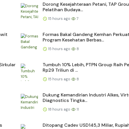
Dorong Kesejahteraan Petani, TAP Grou
Pelatihan Budaya...
15 hours ago
7
awit
Formas Bakal Gandeng Kemhan Perkua
Program Kesehatan Berbas...
15 hours ago
8
irkular
Tumbuh 10% Lebih, PTPN Group Raih Pe
Rp29 Triliun di ...
15 hours ago
8
Dukung Kemandirian Industri Alkes, Vir
Diagnostics Tingka...
18 hours ago
11
s
Ditopang Cadev USD145,3 Miliar, Rupia