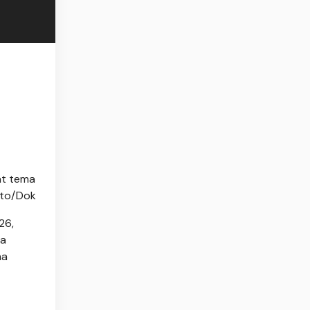
at tema
oto/Dok
26,
ua
ma