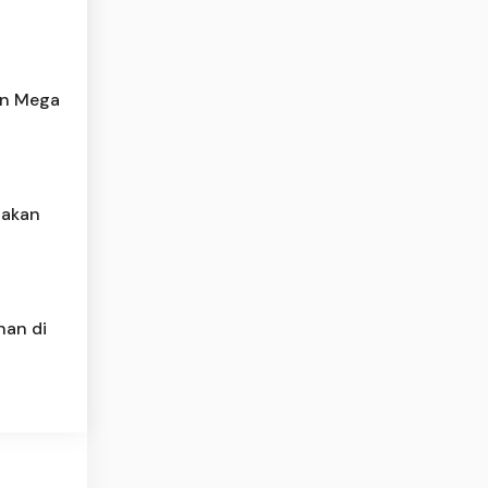
an Mega
nakan
nan di