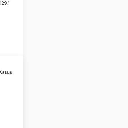
029,”
 Kasus