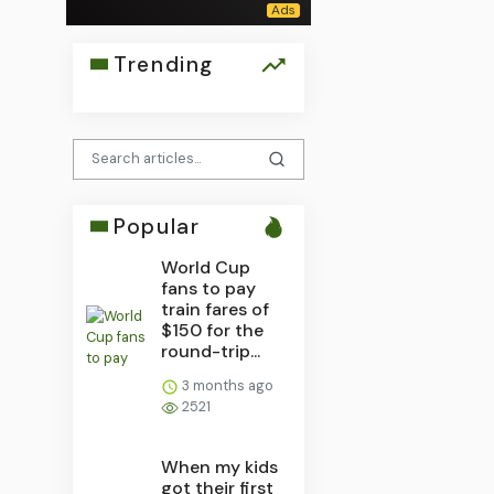
Trending
Popular
World Cup
fans to pay
train fares of
$150 for the
round-trip...
3 months ago
2521
When my kids
got their first