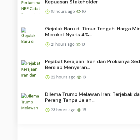
Kepuasan Stakeholder
18 hours ago
10
Gejolak Baru di Timur Tengah, Harga Mi
Meroket Nyaris 4%...
21 hours ago
13
Pejabat Kerajaan: Iran dan Proksinya Se
Bersiap Menyeran...
22 hours ago
13
Dilema Trump Melawan Iran: Terjebak d
Perang Tanpa Jalan...
23 hours ago
15