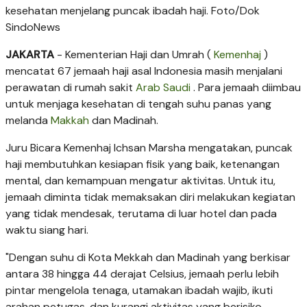
kesehatan menjelang puncak ibadah haji. Foto/Dok
SindoNews
JAKARTA
- Kementerian Haji dan Umrah (
Kemenhaj
)
mencatat 67 jemaah haji asal Indonesia masih menjalani
perawatan di rumah sakit
Arab Saudi
. Para jemaah diimbau
untuk menjaga kesehatan di tengah suhu panas yang
melanda
Makkah
dan Madinah.
Juru Bicara Kemenhaj Ichsan Marsha mengatakan, puncak
haji membutuhkan kesiapan fisik yang baik, ketenangan
mental, dan kemampuan mengatur aktivitas. Untuk itu,
jemaah diminta tidak memaksakan diri melakukan kegiatan
yang tidak mendesak, terutama di luar hotel dan pada
waktu siang hari.
"Dengan suhu di Kota Mekkah dan Madinah yang berkisar
antara 38 hingga 44 derajat Celsius, jemaah perlu lebih
pintar mengelola tenaga, utamakan ibadah wajib, ikuti
arahan petugas, dan kurangi aktivitas yang berisiko