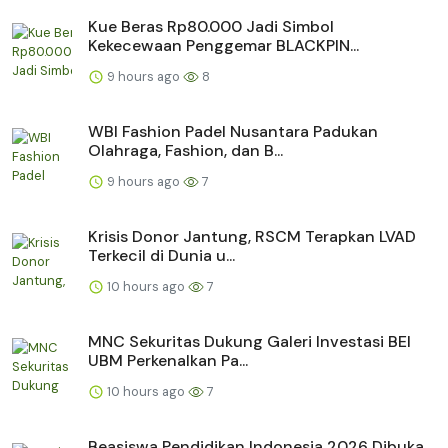
Kue Beras Rp80.000 Jadi Simbol
Kekecewaan Penggemar BLACKPIN...
9 hours ago
8
WBI Fashion Padel Nusantara Padukan
Olahraga, Fashion, dan B...
9 hours ago
7
Krisis Donor Jantung, RSCM Terapkan LVAD
Terkecil di Dunia u...
10 hours ago
7
MNC Sekuritas Dukung Galeri Investasi BEI
UBM Perkenalkan Pa...
10 hours ago
7
Beasiswa Pendidikan Indonesia 2026 Dibuka,