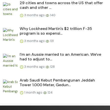
29 cities and towns across the US that offer
cash and other ...
3 months ago
140
Why Lockheed Martin's $2 trillion F-35
program is so expensi...
3 months ago
131
I'm an Aussie married to an American. We've
had to adjust to...
3 months ago
128
Arab Saudi Kebut Pembangunan Jeddah
Tower 1.000 Meter, Gedun...
1 month ago
124