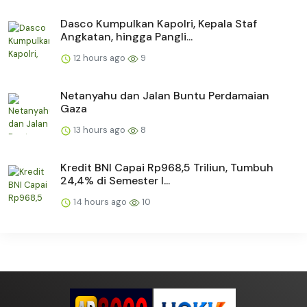
Dasco Kumpulkan Kapolri, Kepala Staf
Angkatan, hingga Pangli...
12 hours ago
9
Netanyahu dan Jalan Buntu Perdamaian
Gaza
13 hours ago
8
Kredit BNI Capai Rp968,5 Triliun, Tumbuh
24,4% di Semester I...
14 hours ago
10